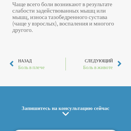
Чаще всего боли возникают в результате
слабости задействованных мышц или
мышц, износа тазобедренного сустава
(чаще у взрослых), воспаления и многого
другого.
Пред
С
НАЗАД
СЛЕДУЮЩИЙ
Боль в плече
Боль в животе
Запишитесь на консультацию сейчас