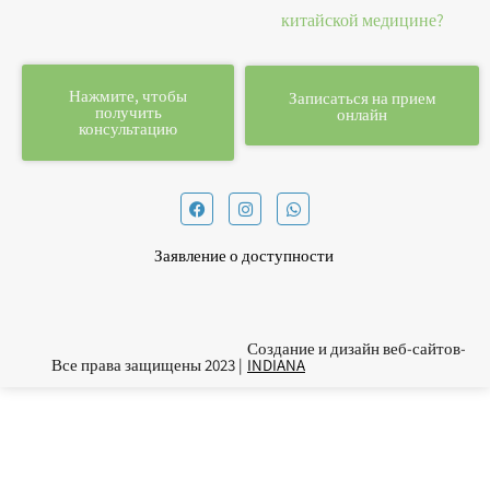
китайской медицине?
Нажмите, чтобы
Записаться на прием
получить
онлайн
консультацию
F
I
W
a
n
h
c
s
a
e
t
t
Заявление о доступности
b
a
s
o
g
a
o
r
p
k
a
p
m
Создание и дизайн веб-сайтов-
Все права защищены 2023 |
INDIANA