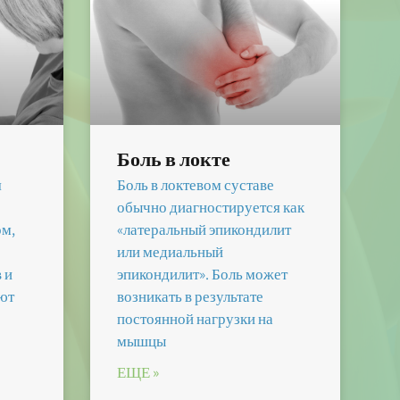
Боль в локте
я
Боль в локтевом суставе
обычно диагностируется как
ом,
«латеральный эпикондилит
или медиальный
 и
эпикондилит». Боль может
ют
возникать в результате
постоянной нагрузки на
мышцы
ЕЩЕ »