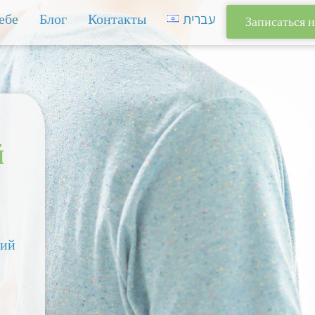
ебе
Блог
Контакты
עברית
Записаться 
й
ний