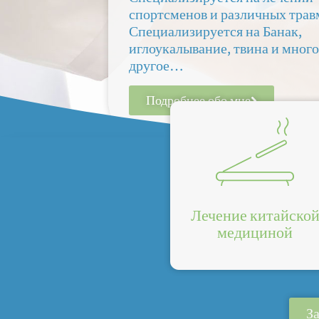
спортсменов и различных трав
Специализируется на Банак,
иглоукалывание, твина и много
другое…
Подробнее обо мне
Лечение китайско
медициной
За