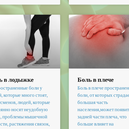
ь в лодыжке
Боль в плече
остраненные боли у
Боль в плече простране
, которые много стоят,
боли, от которых страда
сменов, людей, которые
большая часть
оянно носят неудобную
населения,может появит
ь, проблемы мышечной
задней части плеча, что
сти, растяжения связок,
больше влияет на