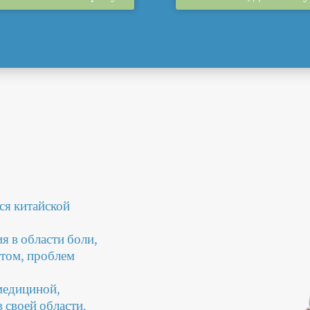
ся китайской
ия в области боли,
том, проблем
 медициной,
 своей области.