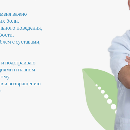
 меня важно
их боли.
льного поведения,
бости,
лем с суставами,
 и подстраиваю
кциями и планом
рому
ов и возвращению
.