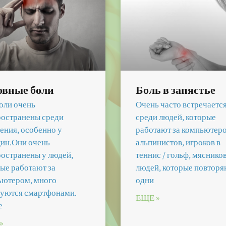
овные боли
Боль в запястье
оли очень
Очень часто встречаетс
ространены среди
среди людей, которые
ения, особенно у
работают за компьютер
ин.Они очень
альпинистов, игроков в
остранены у людей,
теннис / гольф, мясников
ые работают за
людей, которые повторя
ьютером, много
одни
зуются смартфонами.
ЕЩЕ »
е
»