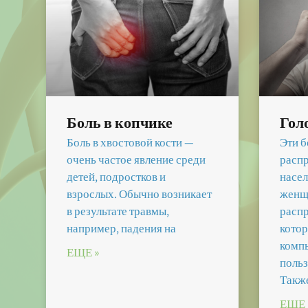
Боль в копчике
Гол
Боль в хвостовой кости —
Эти б
очень частое явление среди
расп
детей, подростков и
насел
взрослых. Обычно возникает
женщ
в результате травмы,
распр
например, падения на
котор
комп
ЕЩЕ »
поль
Такж
ЕЩЕ 