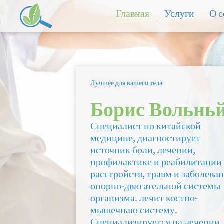
Перейти
Главная
Услуги
О с
к
содержимому
Главная
Лучшее для вашего тела
Борис Вольнь
Специалист по китайской
медицине, диагностирует
источник боли, лечении,
профилактике и реабилитации
расстройств, травм и заболева
опорно-двигательной системы
организма. лечит костно-
мышечнаю систему.
Специализируется на лечении