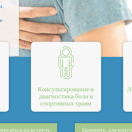
м.
е
й
Консультирование и
Л
диагностика боли и
спортивных травм
писаться на встречу
Нажмите, для конс