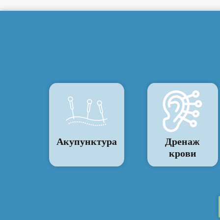
Акупунктура
Дренаж
крови