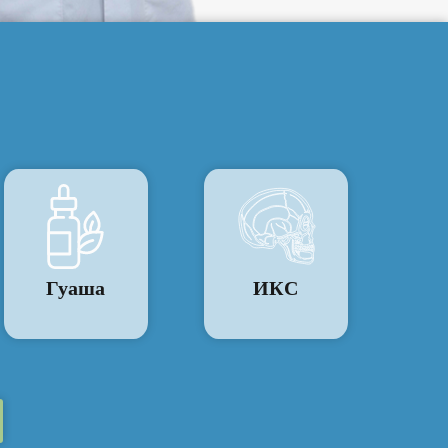
Гуаша
ИКС